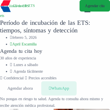
Agendar cita
Agendar cita
Clínica de ETS
Clínica de ETS
ets
Período de incubación de las ETS:
tiempos, síntomas y detección
febrero 5, 2026
April Escamilla
Agenda tu cita hoy
30 años de experiencia
Lunes a sábado
Agenda fácilmente
Confidencial
Precios accesibles
Agendar ahora
WhatsApp
No pongas en riesgo tu salud. Agenda tu consulta ahora mismo y
recibe atención médica profesional.