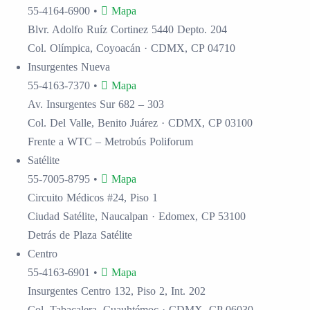
55-4164-6900
•
Mapa
Blvr. Adolfo Ruíz Cortinez 5440 Depto. 204
Col. Olímpica, Coyoacán · CDMX, CP 04710
Insurgentes
Nueva
55-4163-7370
•
Mapa
Av. Insurgentes Sur 682 – 303
Col. Del Valle, Benito Juárez · CDMX, CP 03100
Frente a WTC – Metrobús Poliforum
Satélite
55-7005-8795
•
Mapa
Circuito Médicos #24, Piso 1
Ciudad Satélite, Naucalpan · Edomex, CP 53100
Detrás de Plaza Satélite
Centro
55-4163-6901
•
Mapa
Insurgentes Centro 132, Piso 2, Int. 202
Col. Tabacalera, Cuauhtémoc · CDMX, CP 06030