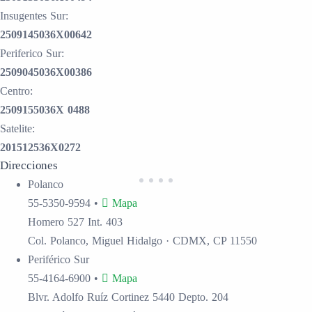
Insugentes Sur:
2509145036X00642
Periferico Sur:
2509045036X00386
Centro:
2509155036X 0488
Satelite:
201512536X0272
Direcciones
Polanco
55-5350-9594
•
Mapa
Homero 527 Int. 403
Col. Polanco, Miguel Hidalgo · CDMX, CP 11550
Periférico Sur
55-4164-6900
•
Mapa
Blvr. Adolfo Ruíz Cortinez 5440 Depto. 204