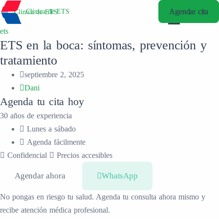
Agendar cita
Agendar cita
Clínica de ETS
Clínica de ETS
ets
ETS en la boca: síntomas, prevención y
tratamiento
septiembre 2, 2025
Dani
Agenda tu cita hoy
30 años de experiencia
Lunes a sábado
Agenda fácilmente
Confidencial
Precios accesibles
Agendar ahora
WhatsApp
No pongas en riesgo tu salud. Agenda tu consulta ahora mismo y
recibe atención médica profesional.