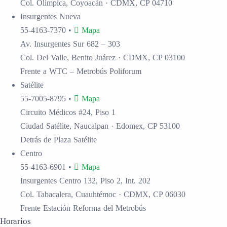
Col. Olímpica, Coyoacán · CDMX, CP 04710
Insurgentes
Nueva
55-4163-7370
•
Mapa
Av. Insurgentes Sur 682 – 303
Col. Del Valle, Benito Juárez · CDMX, CP 03100
Frente a WTC – Metrobús Poliforum
Satélite
55-7005-8795
•
Mapa
Circuito Médicos #24, Piso 1
Ciudad Satélite, Naucalpan · Edomex, CP 53100
Detrás de Plaza Satélite
Centro
55-4163-6901
•
Mapa
Insurgentes Centro 132, Piso 2, Int. 202
Col. Tabacalera, Cuauhtémoc · CDMX, CP 06030
Frente Estación Reforma del Metrobús
Horarios