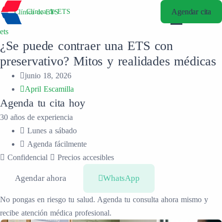
Agendar cita
Agendar cita
Clínica de ETS
Clínica de ETS
ets
¿Se puede contraer una ETS con
preservativo? Mitos y realidades médicas
junio 18, 2026
April Escamilla
Agenda tu cita hoy
30 años de experiencia
Lunes a sábado
Agenda fácilmente
Confidencial
Precios accesibles
Agendar ahora
WhatsApp
No pongas en riesgo tu salud. Agenda tu consulta ahora mismo y
recibe atención médica profesional.