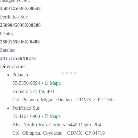
Insugentes Sur:
2509145036X00642
Periferico Sur:
2509045036X00386
Centro:
2509155036X 0488
Satelite:
201512536X0272
Direcciones
Polanco
55-5350-9594
•
Mapa
Homero 527 Int. 403
Col. Polanco, Miguel Hidalgo · CDMX, CP 11550
Periférico Sur
55-4164-6900
•
Mapa
Blvr. Adolfo Ruíz Cortinez 5440 Depto. 204
Col. Olímpica, Coyoacán · CDMX, CP 04710