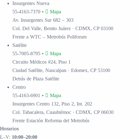
Insurgentes
Nueva
55-4163-7370
•
Mapa
Av. Insurgentes Sur 682 – 303
Col. Del Valle, Benito Juárez · CDMX, CP 03100
Frente a WTC – Metrobús Poliforum
Satélite
55-7005-8795
•
Mapa
Circuito Médicos #24, Piso 1
Ciudad Satélite, Naucalpan · Edomex, CP 53100
Detrás de Plaza Satélite
Centro
55-4163-6901
•
Mapa
Insurgentes Centro 132, Piso 2, Int. 202
Col. Tabacalera, Cuauhtémoc · CDMX, CP 06030
Frente Estación Reforma del Metrobús
Horarios
L–V:
10:00–20:00