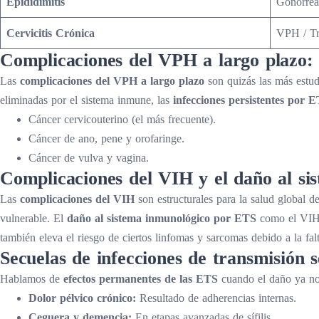
Epididimitis
Gonorrea
Cervicitis Crónica
VPH / Tr
Complicaciones del VPH a largo plazo: 
Las
complicaciones del VPH a largo plazo
son quizás las más estud
eliminadas por el sistema inmune, las
infecciones persistentes por 
Cáncer cervicouterino (el más frecuente).
Cáncer de ano, pene y orofaringe.
Cáncer de vulva y vagina.
Complicaciones del VIH y el daño al si
Las
complicaciones del VIH
son estructurales para la salud global de
vulnerable. El
daño al sistema inmunológico por ETS
como el VIH n
también eleva el riesgo de ciertos linfomas y sarcomas debido a la fal
Secuelas de infecciones de transmisión 
Hablamos de
efectos permanentes de las ETS
cuando el daño ya no 
Dolor pélvico crónico:
Resultado de adherencias internas.
Ceguera y demencia:
En etapas avanzadas de sífilis.