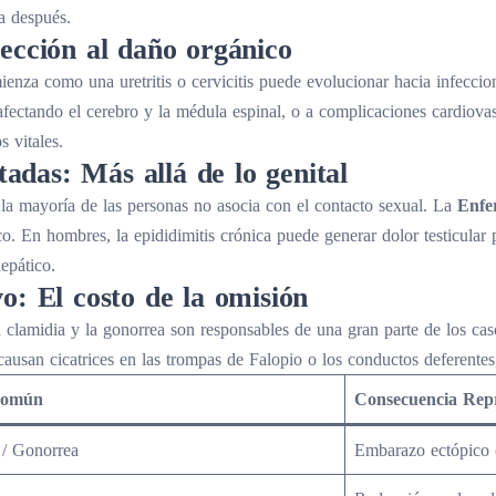
a después.
ección al daño orgánico
za como una uretritis o cervicitis puede evolucionar hacia infecciones
, afectando el cerebro y la médula espinal, o a complicaciones cardiova
 vitales.
das: Más allá de lo genital
la mayoría de las personas no asocia con el contacto sexual. La
Enfe
. En hombres, la epididimitis crónica puede generar dolor testicular p
epático.
o: El costo de la omisión
clamidia y la gonorrea son responsables de una gran parte de los casos
causan cicatrices en las trompas de Falopio o los conductos deferente
Común
Consecuencia Rep
 / Gonorrea
Embarazo ectópico o