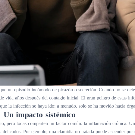
ue un episodio incómodo de picazón o secreción. Cuando no se dete
de vida años después del contagio inicial. El gran peligro de estas inf
 que la infección se haya ido; a menudo, solo se ha movido hacia órga
: Un impacto sistémico
o, pero todas comparten un factor común: la inflamación crónica. Una
dos delicados. Por ejemplo, una clamidia no tratada puede ascender por