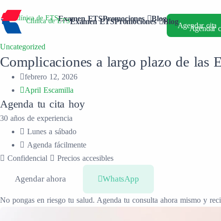
Examen ETS
Promociones
Blog
Clínica de ETS
Clínica de ETS
Examen ETS
Promociones
Blog
Agendar cita
Agendar c
Uncategorized
Complicaciones a largo plazo de las E
febrero 12, 2026
April Escamilla
Agenda tu cita hoy
30 años de experiencia
Lunes a sábado
Agenda fácilmente
Confidencial
Precios accesibles
Agendar ahora
WhatsApp
No pongas en riesgo tu salud. Agenda tu consulta ahora mismo y reci